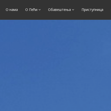
О нама
О Пећи
Обавештења
Приступница