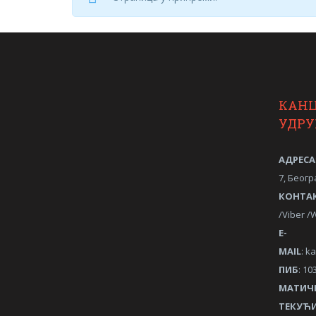
КАН
УДР
АДРЕСА
7, Беогр
КОНТА
/Viber 
Е-
MAIL
:
ka
ПИБ
: 10
МАТИЧ
ТЕКУЋИ