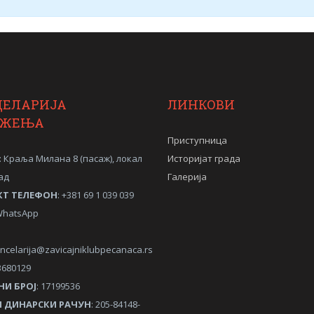
ЦЕЛАРИЈА
ЛИНКОВИ
УЖЕЊА
Приступница
: Краља Милана 8 (пасаж), локал
Историјат града
ад
Галерија
КТ ТЕЛЕФОН
: +381 69 1 039 039
/WhatsApp
ncelarija@zavicajniklubpecanaca.rs
3680129
НИ
БРОЈ
: 17199536
 ДИНАРСКИ РАЧУН
: 205-84148-