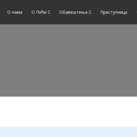
О нама
О Пећи
Обавештења
Приступница