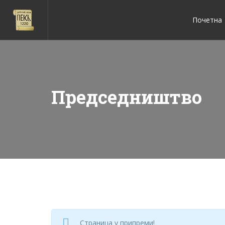
Почетна
Председништво
Страница у припреми!