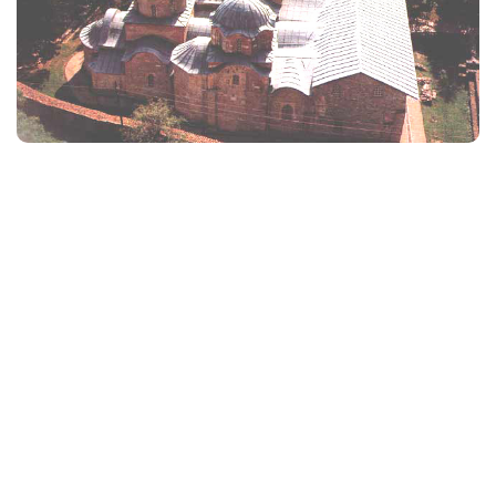
Више
Старе слике Пећи
Више