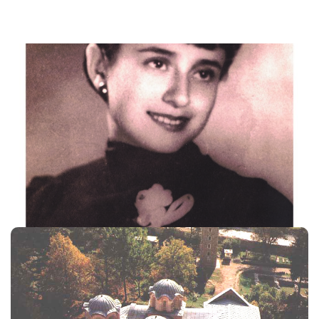
Жене Пећи
Више
Пећ и Пећка
патријаршија