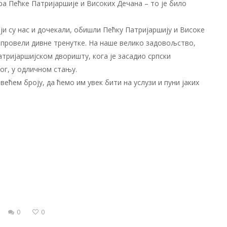
а Пећке Патријаршије и Високих Дечана – то је било
и су нас и дочекали, обишли Пећку Патријаршију и Високе
 провели дивне тренутке. На наше велико задовољство,
атријаршијском дворишту, кога је засадио српски
ог, у одличном стању.
ећем броју, да ћемо им увек бити на услузи и пуни јаких
0
0