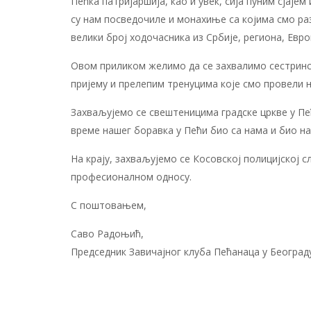
Пећка патријаршија, као и увек, сија пуним сјај
су нам посведочиле и монахиње са којима смо ра
велики број ходочасника из Србије, региона, Евр
Овом приликом желимо да се захвалимо сестринст
пријему и прелепим тренуцима које смо провели 
Захваљујемо се свештеницима градске цркве у Пећ
време нашег боравка у Пећи био са нама и био на
На крају, захваљујемо се Косовској полицијској
професионалном односу.
С поштовањем,
Саво Радоњић,
Председник Завичајног клуба Пећанаца у Београд