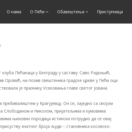
О нама
О Пећи
Обавештења
Приступница
0
ог клуба Пећанаца у Београду у саставу: Саво Радоњић,
в Оровић, на позив свештеника градске цркве у Пећи оца
ствовала је празнику Усековања главе светог Јована
 пребивалиштем у Крагујевцу. Он се, заједно са својом
а Слободаном и Николом, пријатељима и кумовима
вима њихових породица истински потрудио да се овај
у присуству знатног броја људи – становника косовско-