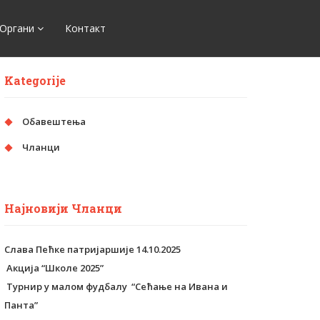
Органи
Контакт
Kategorije
Обавештења
Чланци
Најновији Чланци
Слава Пећке патријаршије 14.10.2025
Aкција “Школе 2025”
Tурнир у малом фудбалу “Сећање на Ивана и
Панта”