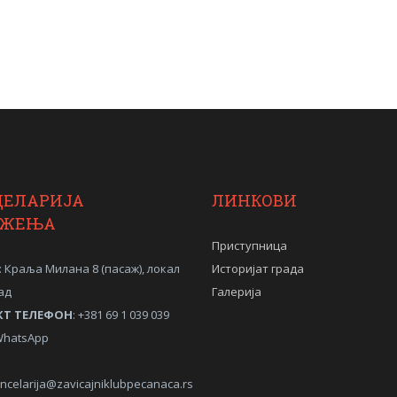
ЦЕЛАРИЈА
ЛИНКОВИ
УЖЕЊА
Приступница
: Краља Милана 8 (пасаж), локал
Историјат града
ад
Галерија
КТ ТЕЛЕФОН
: +381 69 1 039 039
/WhatsApp
ncelarija@zavicajniklubpecanaca.rs