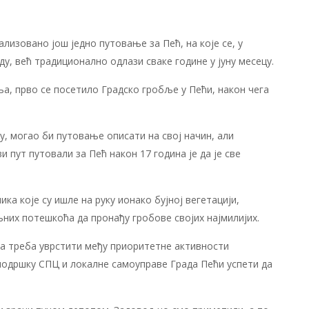
еализовано још једно путовање за Пећ, на које се, у
ду, већ традиционално одлази сваке године у јуну месецу.
а, прво се посетило Градско гробље у Пећи, након чега
су, могао би путовање описати на свој начин, али
ви пут путовали за Пећ након 17 година је да је све
ка које су ишле на руку ионако бујној вегетацији,
иљних потешкоћа да пронађу гробове својих најмилијих.
а треба уврстити међу приоритетне активности
 подршку СПЦ и локалне самоуправе Града Пећи успети да