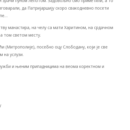
ем и зрачи пуном лепотом. Задовољно смо приметили, а то
зговарали, да Патријаршију скоро свакодневно посети
опе…
ву манастира, на челу са мати Харитином, на срдачном
на том светом месту.
и (Митрополије), посебно оцу Слободану, који је све
м на услузи.
 служби и њеним припадницима на веома коректном и
у