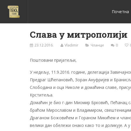
Почетна
Слава у митрополији
23.12.2016.
Vladimir
Чланци
0
Поштовани пријатељи,
У недељу, 11.9.2016. године, делегација Завичајн
Предраг Шћепановић, Зоран Ануфријев и Бранисла
Слободана и оца Николе и домаћина славе, прису
Крститеља.
Домаћин је био г-дин Миомир Брковић, Пећанац са
браћом Мирославом и Владимиром, свештеницим
Драганом Божовићем и Гораном Микићем и члано
велики дан обележи онако како то и доликује. А 