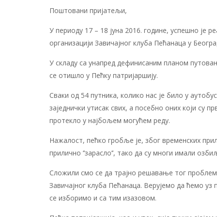
Поштовани пријатељи,
У периоду 17 – 18 јуна 2016. године, успешно је р
организацији Завичајног клуба Пећанаца у Београ
У складу са унапред дефинисаним планом путовањ
се отишло у Пећку патријаршију.
Сваки од 54 путника, колико нас је било у аутобу
заједнички утисак свих, а посебно оних који су пр
протекло у најбољем могућем реду.
Нажалост, пећко гробље је, због временских прили
прилично ’’зарасло’’, тако да су многи имали озб
Сложили смо се да трајно решавање тог проблем
Завичајног клуба Пећанаца. Верујемо да ћемо уз
се изборимо и са тим изазовом.