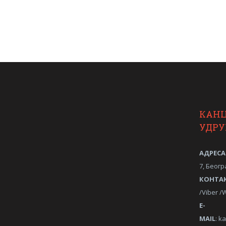
КАН
УДР
АДРЕСА
7, Беогр
КОНТА
/Viber 
Е-
MAIL
:
ka