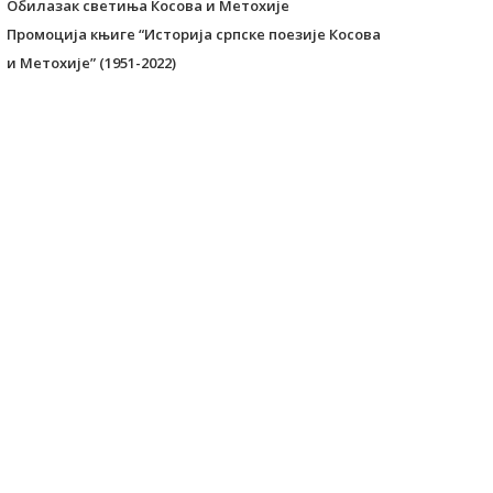
Обилазак светиња Косова и Метохије
Промоција књиге “Историја српске поезије Косова
и Метохије” (1951-2022)