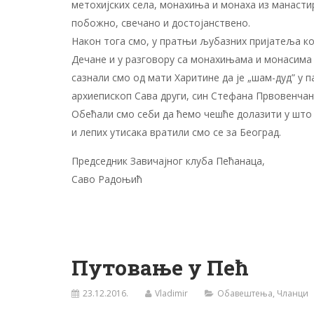
метохијских села, монахиња и монаха из манастир
побожно, свечано и достојанствено.
Након тога смо, у пратњи љубазних пријатеља кој
Дечане и у разговору са монахињама и монасима
сазнали смо од мати Харитине да је „шам-дуд” у п
архиепископ Сава други, син Стефана Првовенчан
Обећали смо себи да ћемо чешће долазити у што в
и лепих утисака вратили смо се за Београд.
Председник Завичајног клуба Пећанаца,
Саво Радоњић
Путовање у Пећ
23.12.2016.
Vladimir
Обавештења
,
Чланци