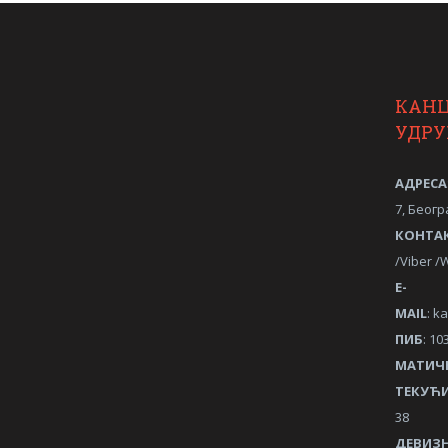
КАН
УДР
АДРЕСА
7, Беогр
КОНТА
/Viber 
Е-
MAIL
:
ka
ПИБ
: 10
МАТИЧ
ТЕКУЋИ
38
ДЕВИЗН