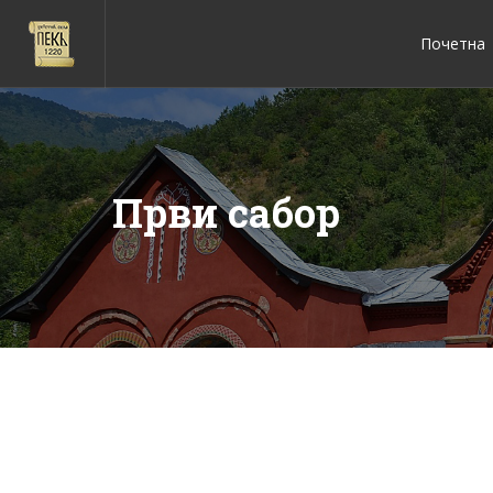
Почетна
Први сабор