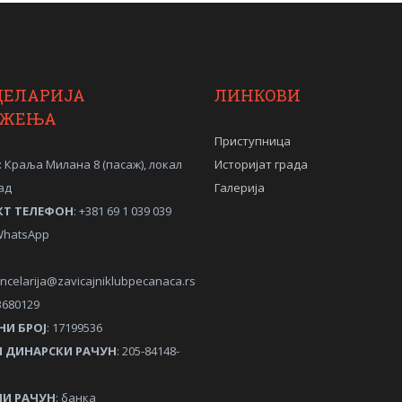
ЦЕЛАРИЈА
ЛИНКОВИ
УЖЕЊА
Приступница
: Краља Милана 8 (пасаж), локал
Историјат града
ад
Галерија
КТ ТЕЛЕФОН
: +381 69 1 039 039
/WhatsApp
ncelarija@zavicajniklubpecanaca.rs
3680129
НИ
БРОЈ
: 17199536
 ДИНАРСКИ РАЧУН
: 205-84148-
И РАЧУН
: банка