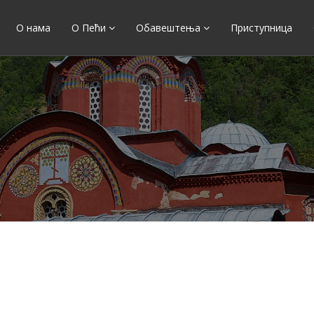
О нама
О Пећи
Обавештења
Приступница