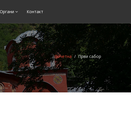
Органи
Контакт
Почетна
Први сабор