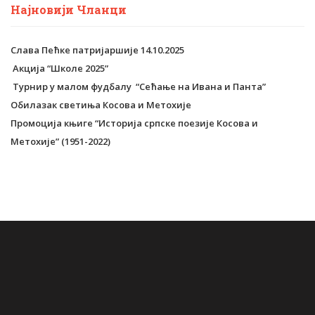
Најновији Чланци
Слава Пећке патријаршије 14.10.2025
Aкција “Школе 2025”
Tурнир у малом фудбалу “Сећање на Ивана и Панта”
Обилазак светиња Косова и Метохије
Промоција књиге “Историја српске поезије Косова и
Метохије” (1951-2022)