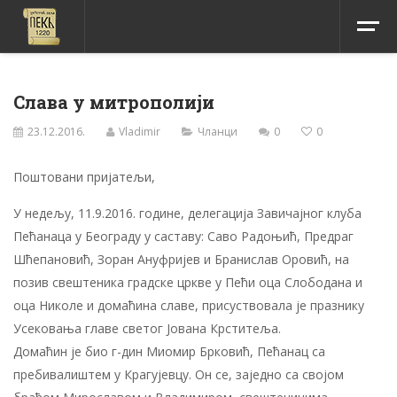
Слава у митрополији
23.12.2016.
Vladimir
Чланци
0
0
Поштовани пријатељи,
У недељу, 11.9.2016. године, делегација Завичајног клуба
Пећанаца у Београду у саставу: Саво Радоњић, Предраг
Шћепановић, Зоран Ануфријев и Бранислав Оровић, на
позив свештеника градске цркве у Пећи оца Слободана и
оца Николе и домаћина славе, присуствовала је празнику
Усековања главе светог Јована Крститеља.
Домаћин је био г-дин Миомир Брковић, Пећанац са
пребивалиштем у Крагујевцу. Он се, заједно са својом