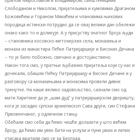
браћом Мирославом и Владимиром, свештеницима
Слободаном и Николом, пријатељима и кумовима Драганом
Божовићем и Гораном Микићем и члановима њихових
породица истински потрудио да се овај велики дан обележи
онако како то и доликује. А у присуству знатног броја људи
– становника косовско-метохијских села, монахиња и
монаха из манастира Пећке Патријаршије и Високих Дечана
– то је било побожно, свечано и достојанствено.
Након тога смо, у пратњи љубазних пријатеља који су нас и
дочекали, обишли Пећку Патријаршију и Високе Дечане и у
разговору са монахињама и монасима провели дивне
тренутке. На наше велико задовољство, сазнали смо од
мати Харитине да је „шам-дуд” у патријаршијском дворишту,
кога је засадио српски архиепископ Сава други, син Стефана
Првовенчаног, у одличном стању.
Обећали смо себи да ћемо чешће долазити у што већем
броју, да ћемо им увек бити на услузи и пуни јаких и лепих
утисака вратили смо се за Београд.