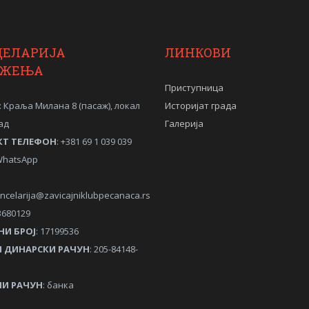
ЦЕЛАРИЈА
ЛИНКОВИ
УЖЕЊА
Приступница
: Краља Милана 8 (пасаж), локал
Историјат града
ад
Галерија
КТ ТЕЛЕФОН
: +381 69 1 039 039
/WhatsApp
ncelarija@zavicajniklubpecanaca.rs
3680129
НИ
БРОЈ
: 17199536
 ДИНАРСКИ РАЧУН
: 205-84148-
И РАЧУН
: банка