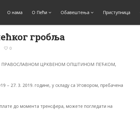
О нама
О Пећи
Обавештења
Приступница
пећког гробља
0
СКОМ ПРАВОСЛАВНОМ ЦРКВЕНОМ ОПШТИНОМ ПЕЋКОМ,
9 – 27. 3. 2019. године, у складу са Уговором, пребачена
уплате до момента тренсфера, можете погледати на