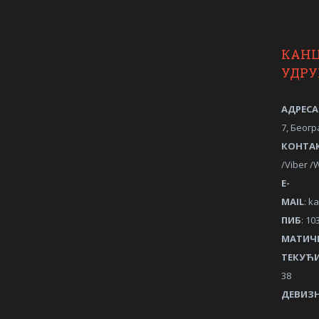
КАН
УДР
АДРЕСА
7, Беогр
КОНТА
/Viber 
Е-
MAIL
:
ka
ПИБ
: 10
МАТИЧ
ТЕКУЋИ
38
ДЕВИЗН