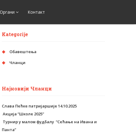
Органи
Контакт
Kategorije
Обавештења
Чланци
Најновији Чланци
Слава Пећке патријаршије 14.10.2025
Aкција “Школе 2025”
Tурнир у малом фудбалу “Сећање на Ивана и
Панта”