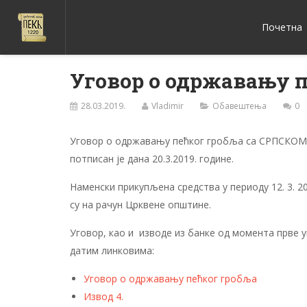
Почетна
Уговор о одржавању 
28.03.2019.
Vladimir
Обавештења
0
Уговор о одржавању пећког гробља са СРП
потписан је дана 20.3.2019. године.
Наменски прикупљена средства у периоду 12. 3. 201
су на рачун Црквене општине.
Уговор, као и изводе из банке од момента прве 
датим линковима:
Уговор о одржавању пећког гробља
Извод 4.