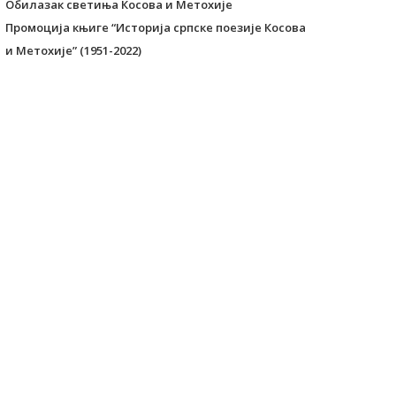
Обилазак светиња Косова и Метохије
Промоција књиге “Историја српске поезије Косова
и Метохије” (1951-2022)