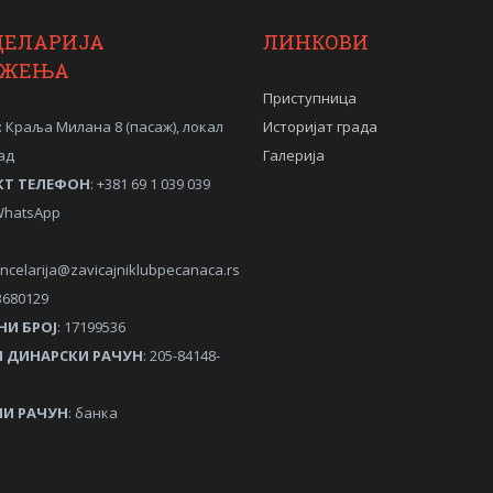
ЦЕЛАРИЈА
ЛИНКОВИ
УЖЕЊА
Приступница
: Краља Милана 8 (пасаж), локал
Историјат града
ад
Галерија
КТ ТЕЛЕФОН
: +381 69 1 039 039
/WhatsApp
ncelarija@zavicajniklubpecanaca.rs
3680129
НИ
БРОЈ
: 17199536
 ДИНАРСКИ РАЧУН
: 205-84148-
И РАЧУН
: банка