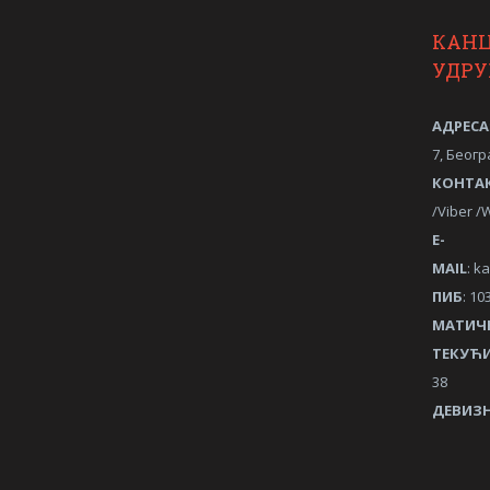
КАН
УДР
АДРЕСА
7, Беогр
КОНТА
/Viber 
Е-
MAIL
:
ka
ПИБ
: 10
МАТИЧ
ТЕКУЋИ
38
ДЕВИЗН