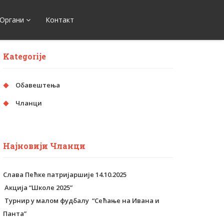
Органи
Контакт
Kategorije
Обавештења
Чланци
Најновији Чланци
Слава Пећке патријаршије 14.10.2025
Aкција “Школе 2025”
Tурнир у малом фудбалу “Сећање на Ивана и
Панта”