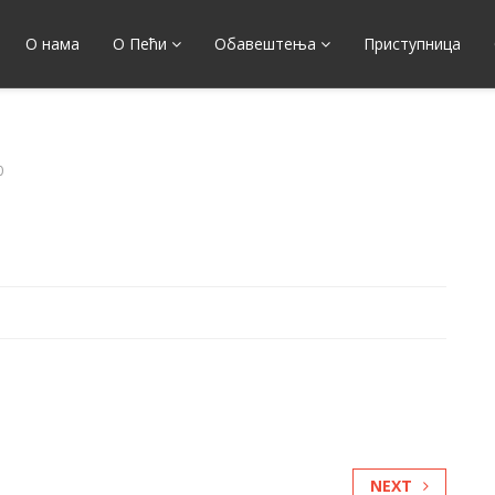
О нама
О Пећи
Обавештења
Приступница
0
NEXT