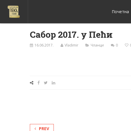
Почетна
Сабор 2017. у Пећи
16.06.2017.
Vladimir
Чланци
0
PREV